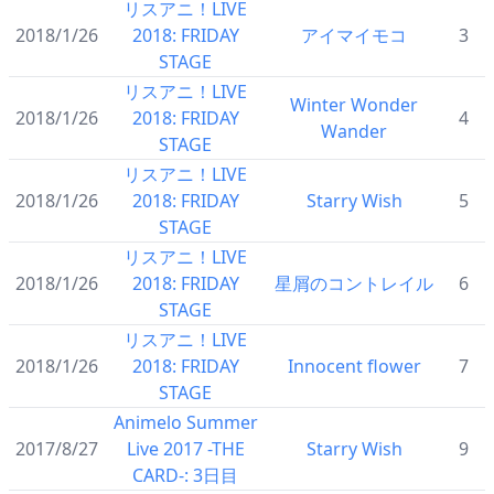
リスアニ！LIVE
2018/1/26
2018: FRIDAY
アイマイモコ
3
STAGE
リスアニ！LIVE
Winter Wonder
2018/1/26
2018: FRIDAY
4
Wander
STAGE
リスアニ！LIVE
2018/1/26
2018: FRIDAY
Starry Wish
5
STAGE
リスアニ！LIVE
2018/1/26
2018: FRIDAY
星屑のコントレイル
6
STAGE
リスアニ！LIVE
2018/1/26
2018: FRIDAY
Innocent flower
7
STAGE
Animelo Summer
2017/8/27
Live 2017 -THE
Starry Wish
9
CARD-: 3日目