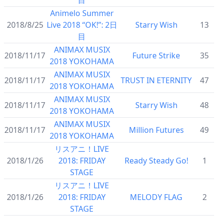
目
Animelo Summer
2018/8/25
Live 2018 “OK!”: 2日
Starry Wish
13
目
ANIMAX MUSIX
2018/11/17
Future Strike
35
2018 YOKOHAMA
ANIMAX MUSIX
2018/11/17
TRUST IN ETERNITY
47
2018 YOKOHAMA
ANIMAX MUSIX
2018/11/17
Starry Wish
48
2018 YOKOHAMA
ANIMAX MUSIX
2018/11/17
Million Futures
49
2018 YOKOHAMA
リスアニ！LIVE
2018/1/26
2018: FRIDAY
Ready Steady Go!
1
STAGE
リスアニ！LIVE
2018/1/26
2018: FRIDAY
MELODY FLAG
2
STAGE