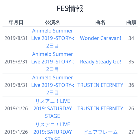
FES情報
年月日
公演名
曲名
曲順
Animelo Summer
2019/8/31
Live 2019 -STORY-:
Wonder Caravan!
34
2日目
Animelo Summer
2019/8/31
Live 2019 -STORY-:
Ready Steady Go!
35
2日目
Animelo Summer
2019/8/31
Live 2019 -STORY-:
TRUST IN ETERNITY
36
2日目
リスアニ！LIVE
2019/1/26
2019: SATURDAY
TRUST IN ETERNITY
26
STAGE
リスアニ！LIVE
2019/1/26
2019: SATURDAY
ピュアフレーム
27
STAGE