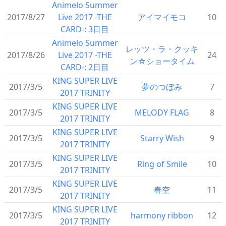
Animelo Summer
2017/8/27
Live 2017 -THE
アイマイモコ
10
CARD-: 3日目
Animelo Summer
レッツ・ラ・クッキ
2017/8/26
Live 2017 -THE
24
ン☆ショータイム
CARD-: 2日目
KING SUPER LIVE
2017/3/5
夢のつぼみ
7
2017 TRINITY
KING SUPER LIVE
2017/3/5
MELODY FLAG
8
2017 TRINITY
KING SUPER LIVE
2017/3/5
Starry Wish
9
2017 TRINITY
KING SUPER LIVE
2017/3/5
Ring of Smile
10
2017 TRINITY
KING SUPER LIVE
2017/3/5
春空
11
2017 TRINITY
KING SUPER LIVE
2017/3/5
harmony ribbon
12
2017 TRINITY