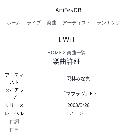
AniFesDB
ホーム
ライブ
楽曲
アーティスト
ランキング
I Will
HOME
>
楽曲一覧
楽曲詳細
アーティ
栗林みな実
スト
タイアッ
「マブラヴ」ED
プ
リリース
2003/3/28
レーベル
アージュ
作詞
作曲