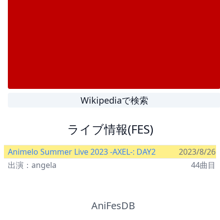
Wikipediaで検索
ライブ情報(FES)
Animelo Summer Live 2023 -AXEL-: DAY2
2023/8/26
出演：angela
44曲目
AniFesDB