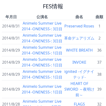
FES情報
年月日
公演名
曲名
曲順
Animelo Summer Live
2014/8/31
Preserved Roses
1
2014 -ONENESS-: 3日目
Animelo Summer Live
2014/8/31
革命デュアリズム
2
2014 -ONENESS-: 3日目
Animelo Summer Live
2014/8/29
WHITE BREATH
36
2014 -ONENESS-: 1日目
Animelo Summer Live
2014/8/29
INVOKE
37
2014 -ONENESS-: 1日目
Animelo Summer Live
ignited -イグナイ
2014/8/29
38
2014 -ONENESS-: 1日目
テッド-
HEART OF
Animelo Summer Live
2014/8/29
SWORD ～夜明け
39
2014 -ONENESS-: 1日目
前～
Animelo Summer Live
2011/8/28
FLAGS
32