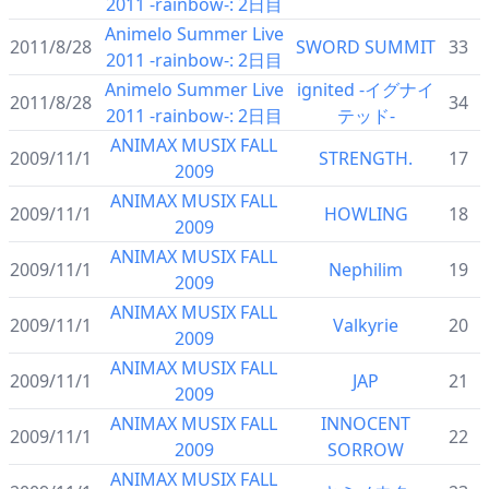
2011 -rainbow-: 2日目
Animelo Summer Live
2011/8/28
SWORD SUMMIT
33
2011 -rainbow-: 2日目
Animelo Summer Live
ignited -イグナイ
2011/8/28
34
2011 -rainbow-: 2日目
テッド-
ANIMAX MUSIX FALL
2009/11/1
STRENGTH.
17
2009
ANIMAX MUSIX FALL
2009/11/1
HOWLING
18
2009
ANIMAX MUSIX FALL
2009/11/1
Nephilim
19
2009
ANIMAX MUSIX FALL
2009/11/1
Valkyrie
20
2009
ANIMAX MUSIX FALL
2009/11/1
JAP
21
2009
ANIMAX MUSIX FALL
INNOCENT
2009/11/1
22
2009
SORROW
ANIMAX MUSIX FALL