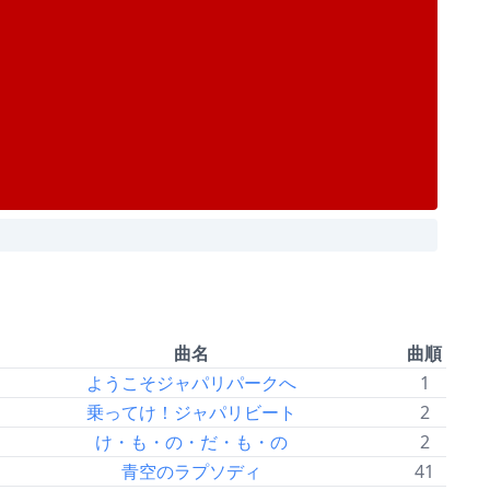
曲名
曲順
ようこそジャパリパークへ
1
乗ってけ！ジャパリビート
2
け・も・の・だ・も・の
2
青空のラプソディ
41