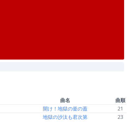
曲名
曲順
開け！地獄の釜の蓋
21
地獄の沙汰も君次第
23