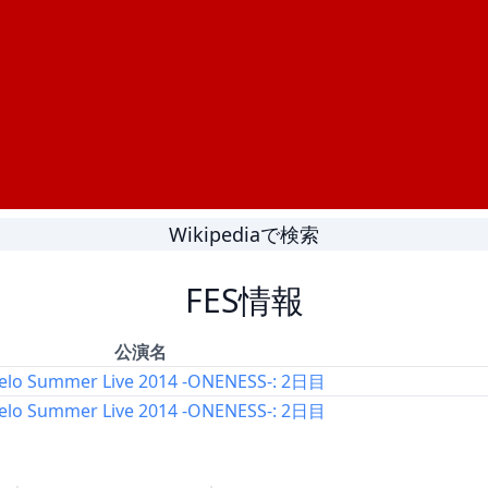
Wikipediaで検索
FES情報
公演名
elo Summer Live 2014 -ONENESS-: 2日目
elo Summer Live 2014 -ONENESS-: 2日目