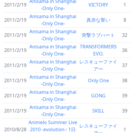
Anisama in Shanghai
2011/2/19
VICTORY
1
-Only One-
Anisama in Shanghai
2011/2/19
真赤な誓い
8
-Only One-
Anisama in Shanghai
2011/2/19
突撃ラブハート
32
-Only One-
Anisama in Shanghai
TRANSFORMERS
2011/2/19
36
-Only One-
EVO.
Anisama in Shanghai
レスキューファイ
2011/2/19
37
-Only One-
アー
Anisama in Shanghai
2011/2/19
Only One
38
-Only One-
Anisama in Shanghai
2011/2/19
GONG
39
-Only One-
Anisama in Shanghai
2011/2/19
SKILL
39
-Only One-
Animelo Summer Live
レスキューファイ
2010/8/28
2010 -evolution-: 1日
1