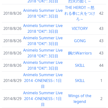
2018 “OK!”: 3日目
烈火の如く～
THE HERO!! ～怒
Animelo Summer Live
2018/8/26
れる拳に火をつけ
42
2018 “OK!”: 3日目
ろ～
Animelo Summer Live
2018/8/26
VICTORY
43
2018 “OK!”: 3日目
Animelo Summer Live
2018/8/26
GONG
43
2018 “OK!”: 3日目
Animelo Summer Live
2018/8/26
鋼のWarriors
43
2018 “OK!”: 3日目
Animelo Summer Live
2018/8/26
SKILL
44
2018 “OK!”: 3日目
Animelo Summer Live
2014/8/29
2014 -ONENESS-: 1日
SKILL
1
目
Animelo Summer Live
Wings of the
2014/8/29
2014 -ONENESS-: 1日
2
legend
目