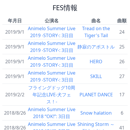
FES情報
年月日
公演名
曲名
曲順
Animelo Summer Live
Tread on the
2019/9/1
24
2019 -STORY-: 3日目
Tiger's Tail
Animelo Summer Live
2019/9/1
静寂のアポストル
25
2019 -STORY-: 3日目
Animelo Summer Live
2019/9/1
HERO
26
2019 -STORY-: 3日目
Animelo Summer Live
2019/9/1
SKILL
27
2019 -STORY-: 3日目
フライングドッグ10周
2019/2/2
年記念LIVE-犬フェ
PLANET DANCE
17
ス！-
Animelo Summer Live
2018/8/26
Snow halation
6
2018 “OK!”: 3日目
Animelo Summer Live
Shining Storm ～
2018/8/26
41