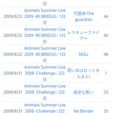
目
Animelo Summer Live
守護神-The
2009/8/22
2009 -RE:BRIDGE-: 1日
44
guardian
目
Animelo Summer Live
レスキューファイ
2009/8/22
2009 -RE:BRIDGE-: 1日
45
アー
目
Animelo Summer Live
2009/8/22
2009 -RE:BRIDGE-: 1日
SKILL
46
目
Animelo Summer Live
思い出はおっくせ
2008/8/31
2008 -Challenge-: 2日
1
んまん!
目
Animelo Summer Live
2008/8/31
2008 -Challenge-: 2日
真赤な誓い
23
目
Animelo Summer Live
2008/8/31
2008 -Challenge-: 2日
No Border
35