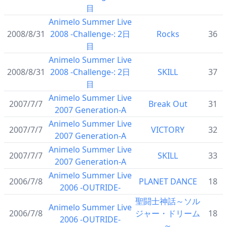
目
Animelo Summer Live
2008/8/31
2008 -Challenge-: 2日
Rocks
36
目
Animelo Summer Live
2008/8/31
2008 -Challenge-: 2日
SKILL
37
目
Animelo Summer Live
2007/7/7
Break Out
31
2007 Generation-A
Animelo Summer Live
2007/7/7
VICTORY
32
2007 Generation-A
Animelo Summer Live
2007/7/7
SKILL
33
2007 Generation-A
Animelo Summer Live
2006/7/8
PLANET DANCE
18
2006 -OUTRIDE-
聖闘士神話～ソル
Animelo Summer Live
2006/7/8
ジャー・ドリーム
18
2006 -OUTRIDE-
～