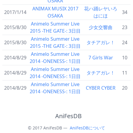
OSAKA
ANIMAX MUSIX 2017
花ハ踊レヤいろ
2017/1/14
34
OSAKA
はにほ
Animelo Summer Live
2015/8/30
少女交響曲
23
2015 -THE GATE-: 3日目
Animelo Summer Live
2015/8/30
タチアガレ！
24
2015 -THE GATE-: 3日目
Animelo Summer Live
2014/8/29
7 Girls War
10
2014 -ONENESS-: 1日目
Animelo Summer Live
2014/8/29
タチアガレ！
11
2014 -ONENESS-: 1日目
Animelo Summer Live
2014/8/29
CYBER CYBER
20
2014 -ONENESS-: 1日目
AniFesDB
© 2017 AniFesDB —
AniFesDBについて