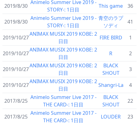
Animelo Summer Live 2019 -
2019/8/30
This game
36
STORY-: 1日目
Animelo Summer Live 2019 -
青空のラプ
2019/8/30
41
STORY-: 1日目
ソディ
ANIMAX MUSIX 2019 KOBE: 2
2019/10/27
FIRE BIRD
1
日目
ANIMAX MUSIX 2019 KOBE: 2
2019/10/27
R
2
日目
ANIMAX MUSIX 2019 KOBE: 2
BLACK
2019/10/27
3
日目
SHOUT
ANIMAX MUSIX 2019 KOBE: 2
2019/10/27
Shangri-La
4
日目
Animelo Summer Live 2017 -
BLACK
2017/8/25
22
THE CARD-: 1日目
SHOUT
Animelo Summer Live 2017 -
2017/8/25
LOUDER
23
THE CARD-: 1日目