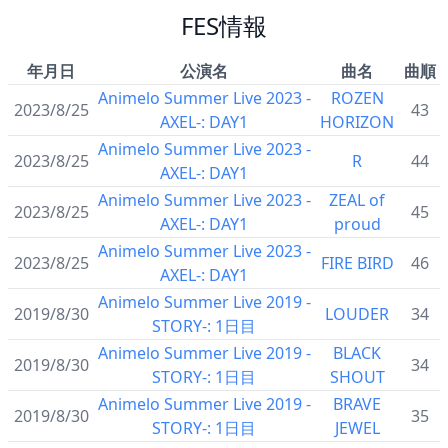
FES情報
年月日
公演名
曲名
曲順
Animelo Summer Live 2023 -
ROZEN
2023/8/25
43
AXEL-: DAY1
HORIZON
Animelo Summer Live 2023 -
2023/8/25
R
44
AXEL-: DAY1
Animelo Summer Live 2023 -
ZEAL of
2023/8/25
45
AXEL-: DAY1
proud
Animelo Summer Live 2023 -
2023/8/25
FIRE BIRD
46
AXEL-: DAY1
Animelo Summer Live 2019 -
2019/8/30
LOUDER
34
STORY-: 1日目
Animelo Summer Live 2019 -
BLACK
2019/8/30
34
STORY-: 1日目
SHOUT
Animelo Summer Live 2019 -
BRAVE
2019/8/30
35
STORY-: 1日目
JEWEL