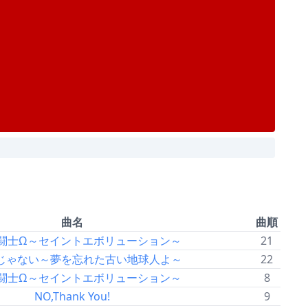
曲名
曲順
闘士Ω～セイントエボリューション～
21
じゃない～夢を忘れた古い地球人よ～
22
闘士Ω～セイントエボリューション～
8
NO,Thank You!
9