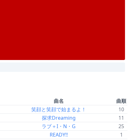
曲名
曲順
笑顔と笑顔で始まるよ！
10
探求Dreaming
11
ラブ＋I・N・G
25
READY!!
1