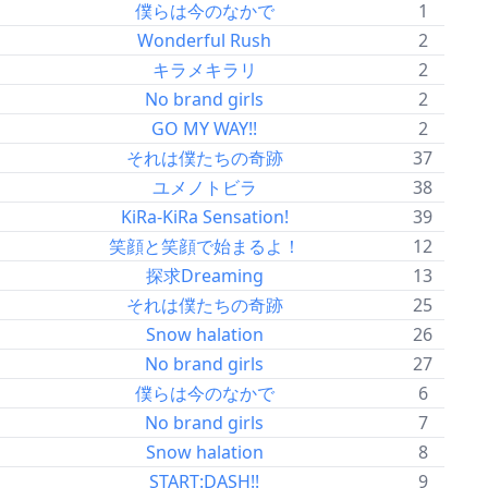
僕らは今のなかで
1
Wonderful Rush
2
キラメキラリ
2
No brand girls
2
GO MY WAY!!
2
それは僕たちの奇跡
37
ユメノトビラ
38
KiRa-KiRa Sensation!
39
笑顔と笑顔で始まるよ！
12
探求Dreaming
13
それは僕たちの奇跡
25
Snow halation
26
No brand girls
27
僕らは今のなかで
6
No brand girls
7
Snow halation
8
START:DASH!!
9