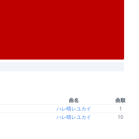
曲名
曲順
ハレ晴レユカイ
1
ハレ晴レユカイ
10