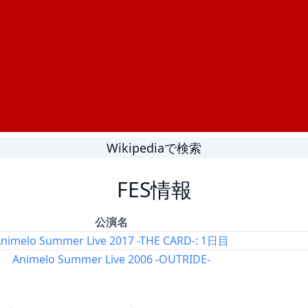
Wikipediaで検索
FES情報
公演名
nimelo Summer Live 2017 -THE CARD-: 1日目
Animelo Summer Live 2006 -OUTRIDE-