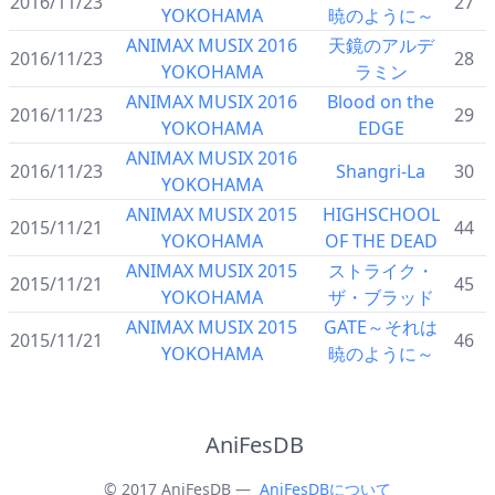
2016/11/23
27
YOKOHAMA
暁のように～
ANIMAX MUSIX 2016
天鏡のアルデ
2016/11/23
28
YOKOHAMA
ラミン
ANIMAX MUSIX 2016
Blood on the
2016/11/23
29
YOKOHAMA
EDGE
ANIMAX MUSIX 2016
2016/11/23
Shangri-La
30
YOKOHAMA
ANIMAX MUSIX 2015
HIGHSCHOOL
2015/11/21
44
YOKOHAMA
OF THE DEAD
ANIMAX MUSIX 2015
ストライク・
2015/11/21
45
YOKOHAMA
ザ・ブラッド
ANIMAX MUSIX 2015
GATE～それは
2015/11/21
46
YOKOHAMA
暁のように～
AniFesDB
© 2017 AniFesDB —
AniFesDBについて