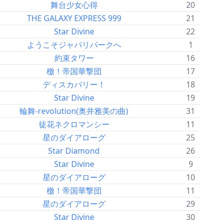
舞台少女心得
20
THE GALAXY EXPRESS 999
21
Star Divine
22
ようこそジャパリパークへ
1
約束タワー
16
檄！帝国華撃団
17
ディスカバリー！
18
Star Divine
19
輪舞-revolution(奥井雅美の曲)
31
徒花ネクロマンシー
11
星のダイアローグ
25
Star Diamond
26
Star Divine
9
星のダイアローグ
10
檄！帝国華撃団
11
星のダイアローグ
29
Star Divine
30