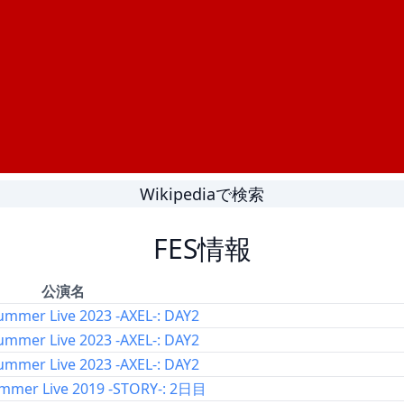
Wikipediaで検索
FES情報
公演名
ummer Live 2023 -AXEL-: DAY2
ummer Live 2023 -AXEL-: DAY2
ummer Live 2023 -AXEL-: DAY2
mmer Live 2019 -STORY-: 2日目