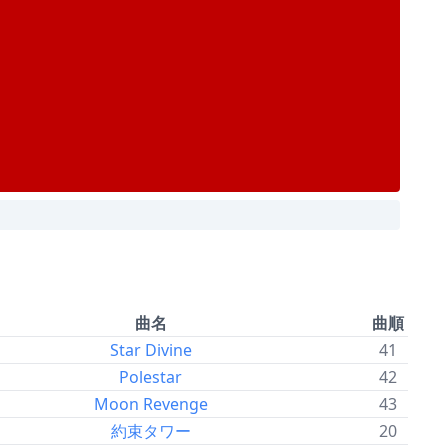
曲名
曲順
Star Divine
41
Polestar
42
Moon Revenge
43
約束タワー
20