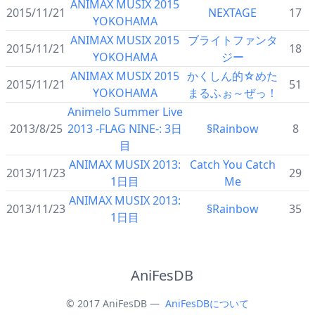
ANIMAX MUSIX 2015
2015/11/21
NEXTAGE
17
YOKOHAMA
ANIMAX MUSIX 2015
ブライトファンタ
2015/11/21
18
YOKOHAMA
ジー
ANIMAX MUSIX 2015
かくしん的☆めた
2015/11/21
51
YOKOHAMA
まるふぉ～ぜっ！
Animelo Summer Live
2013/8/25
2013 -FLAG NINE-: 3日
§Rainbow
8
目
ANIMAX MUSIX 2013:
Catch You Catch
2013/11/23
29
1日目
Me
ANIMAX MUSIX 2013:
2013/11/23
§Rainbow
35
1日目
AniFesDB
© 2017 AniFesDB —
AniFesDBについて