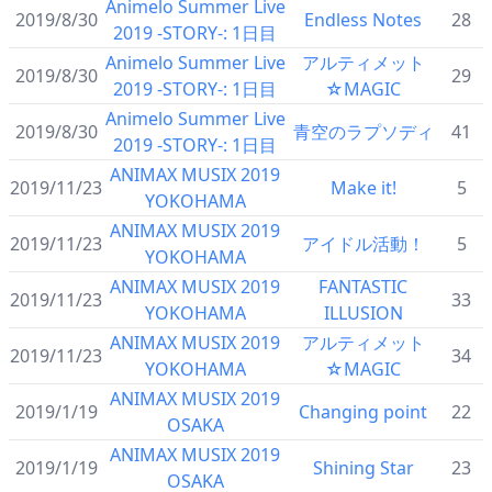
Animelo Summer Live
2019/8/30
Endless Notes
28
2019 -STORY-: 1日目
Animelo Summer Live
アルティメット
2019/8/30
29
2019 -STORY-: 1日目
☆MAGIC
Animelo Summer Live
2019/8/30
青空のラプソディ
41
2019 -STORY-: 1日目
ANIMAX MUSIX 2019
2019/11/23
Make it!
5
YOKOHAMA
ANIMAX MUSIX 2019
2019/11/23
アイドル活動！
5
YOKOHAMA
ANIMAX MUSIX 2019
FANTASTIC
2019/11/23
33
YOKOHAMA
ILLUSION
ANIMAX MUSIX 2019
アルティメット
2019/11/23
34
YOKOHAMA
☆MAGIC
ANIMAX MUSIX 2019
2019/1/19
Changing point
22
OSAKA
ANIMAX MUSIX 2019
2019/1/19
Shining Star
23
OSAKA