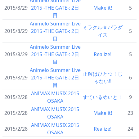
Animelo Summer Live
2015/8/29
2015 -THE GATE-: 2日
Make it!
5
目
Animelo Summer Live
ミラクル☆パラダ
2015/8/29
2015 -THE GATE-: 2日
5
イス
目
Animelo Summer Live
2015/8/29
2015 -THE GATE-: 2日
Realize!
5
目
Animelo Summer Live
正解はひとつ！じ
2015/8/29
2015 -THE GATE-: 2日
6
ゃない!!
目
ANIMAX MUSIX 2015
2015/2/28
すているめいと！
9
OSAKA
ANIMAX MUSIX 2015
2015/2/28
Make it!
23
OSAKA
ANIMAX MUSIX 2015
2015/2/28
Realize!
24
OSAKA