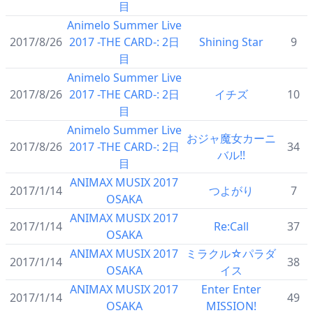
目
Animelo Summer Live
2017/8/26
2017 -THE CARD-: 2日
Shining Star
9
目
Animelo Summer Live
2017/8/26
2017 -THE CARD-: 2日
イチズ
10
目
Animelo Summer Live
おジャ魔女カーニ
2017/8/26
2017 -THE CARD-: 2日
34
バル!!
目
ANIMAX MUSIX 2017
2017/1/14
つよがり
7
OSAKA
ANIMAX MUSIX 2017
2017/1/14
Re:Call
37
OSAKA
ANIMAX MUSIX 2017
ミラクル☆パラダ
2017/1/14
38
OSAKA
イス
ANIMAX MUSIX 2017
Enter Enter
2017/1/14
49
OSAKA
MISSION!