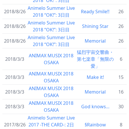
2018 “OK!”: 3日目
Animelo Summer Live
2018/8/26
Ready Smile!!
26
2018 “OK!”: 3日目
Animelo Summer Live
2018/8/26
Shining Star
26
2018 “OK!”: 3日目
Animelo Summer Live
2018/8/26
Memorial
26
2018 “OK!”: 3日目
猛烈宇宙交響曲・
ANIMAX MUSIX 2018
2018/3/3
第七楽章「無限の
6
OSAKA
愛」
ANIMAX MUSIX 2018
2018/3/3
Make it!
15
OSAKA
ANIMAX MUSIX 2018
2018/3/3
Memorial
16
OSAKA
ANIMAX MUSIX 2018
2018/3/3
God knows...
30
OSAKA
Animelo Summer Live
2017/8/26
2017 -THE CARD-: 2日
§Rainbow
8