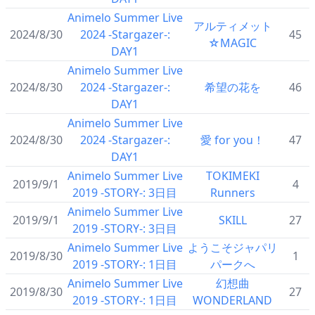
Animelo Summer Live
アルティメット
2024/8/30
2024 -Stargazer-:
45
☆MAGIC
DAY1
Animelo Summer Live
2024/8/30
2024 -Stargazer-:
希望の花を
46
DAY1
Animelo Summer Live
2024/8/30
2024 -Stargazer-:
愛 for you！
47
DAY1
Animelo Summer Live
TOKIMEKI
2019/9/1
4
2019 -STORY-: 3日目
Runners
Animelo Summer Live
2019/9/1
SKILL
27
2019 -STORY-: 3日目
Animelo Summer Live
ようこそジャパリ
2019/8/30
1
2019 -STORY-: 1日目
パークへ
Animelo Summer Live
幻想曲
2019/8/30
27
2019 -STORY-: 1日目
WONDERLAND