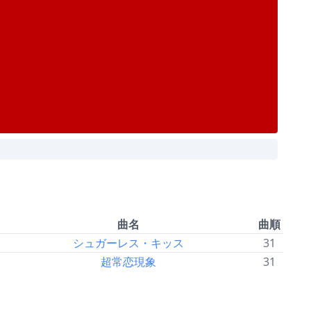
曲名
曲順
シュガーレス・キッス
31
超常恋現象
31