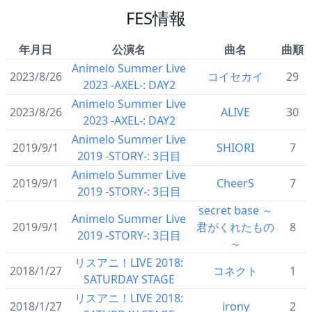
FES情報
年月日
公演名
曲名
曲順
Animelo Summer Live
2023/8/26
コイセカイ
29
2023 -AXEL-: DAY2
Animelo Summer Live
2023/8/26
ALIVE
30
2023 -AXEL-: DAY2
Animelo Summer Live
2019/9/1
SHIORI
7
2019 -STORY-: 3日目
Animelo Summer Live
2019/9/1
CheerS
7
2019 -STORY-: 3日目
secret base ～
Animelo Summer Live
2019/9/1
君がくれたもの
8
2019 -STORY-: 3日目
～
リスアニ！LIVE 2018:
2018/1/27
コネクト
1
SATURDAY STAGE
リスアニ！LIVE 2018:
2018/1/27
irony
2