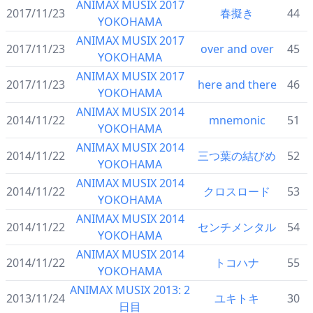
ANIMAX MUSIX 2017
2017/11/23
春擬き
44
YOKOHAMA
ANIMAX MUSIX 2017
2017/11/23
over and over
45
YOKOHAMA
ANIMAX MUSIX 2017
2017/11/23
here and there
46
YOKOHAMA
ANIMAX MUSIX 2014
2014/11/22
mnemonic
51
YOKOHAMA
ANIMAX MUSIX 2014
2014/11/22
三つ葉の結びめ
52
YOKOHAMA
ANIMAX MUSIX 2014
2014/11/22
クロスロード
53
YOKOHAMA
ANIMAX MUSIX 2014
2014/11/22
センチメンタル
54
YOKOHAMA
ANIMAX MUSIX 2014
2014/11/22
トコハナ
55
YOKOHAMA
ANIMAX MUSIX 2013: 2
2013/11/24
ユキトキ
30
日目