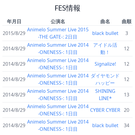
FES情報
年月日
公演名
曲名
曲順
Animelo Summer Live 2015
2015/8/29
black bullet
3
-THE GATE-: 2日目
Animelo Summer Live 2014
アイドル活
2014/8/29
12
-ONENESS-: 1日目
動！
Animelo Summer Live 2014
2014/8/29
Signalize!
12
-ONENESS-: 1日目
Animelo Summer Live 2014
ダイヤモンド
2014/8/29
12
-ONENESS-: 1日目
ハッピー
Animelo Summer Live 2014
SHINING
2014/8/29
13
-ONENESS-: 1日目
LINE*
Animelo Summer Live 2014
2014/8/29
CYBER CYBER
20
-ONENESS-: 1日目
Animelo Summer Live 2014
2014/8/29
black bullet
34
-ONENESS-: 1日目