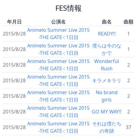
FES情報
年月日
公演名
曲名
曲順
Animelo Summer Live 2015
2015/8/28
READY!!
1
-THE GATE-: 1日目
Animelo Summer Live 2015
僕らは今のな
2015/8/28
1
-THE GATE-: 1日目
かで
Animelo Summer Live 2015
Wonderful
2015/8/28
2
-THE GATE-: 1日目
Rush
Animelo Summer Live 2015
2015/8/28
キラメキラリ
2
-THE GATE-: 1日目
Animelo Summer Live 2015
No brand
2015/8/28
2
-THE GATE-: 1日目
girls
Animelo Summer Live 2015
2015/8/28
GO MY WAY!!
2
-THE GATE-: 1日目
Animelo Summer Live 2015
それは僕たち
2015/8/28
37
-THE GATE-: 1日目
の奇跡